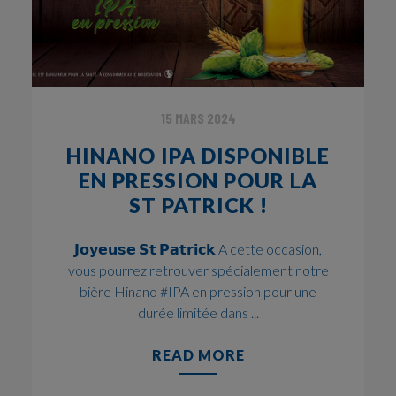
15 MARS 2024
HINANO IPA DISPONIBLE
EN PRESSION POUR LA
ST PATRICK !
𝗝𝗼𝘆𝗲𝘂𝘀𝗲 𝗦𝘁 𝗣𝗮𝘁𝗿𝗶𝗰𝗸 A cette occasion,
vous pourrez retrouver spécialement notre
bière Hinano #IPA en pression pour une
durée limitée dans ...
READ MORE