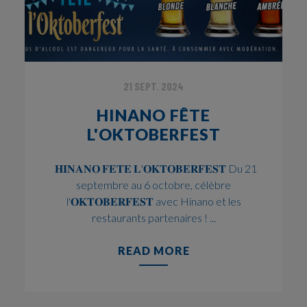
21 SEPT. 2024
HINANO FÊTE
L'OKTOBERFEST
𝐇𝐈𝐍𝐀𝐍𝐎 𝐅𝐄𝐓𝐄 𝐋'𝐎𝐊𝐓𝐎𝐁𝐄𝐑𝐅𝐄𝐒𝐓 Du 21
septembre au 6 octobre, célèbre
l'𝐎𝐊𝐓𝐎𝐁𝐄𝐑𝐅𝐄𝐒𝐓 avec Hinano et les
restaurants partenaires ! ...
READ MORE