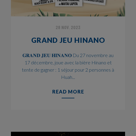
28 NOV. 2023
GRAND JEU HINANO
𝐆𝐑𝐀𝐍𝐃 𝐉𝐄𝐔 𝐇𝐈𝐍𝐀𝐍𝐎 Du 27 novembre au
17 décembre, joue avec la bière Hinano et
tente de gagner : 1 séjour pour 2 personnes à
Huah...
READ MORE