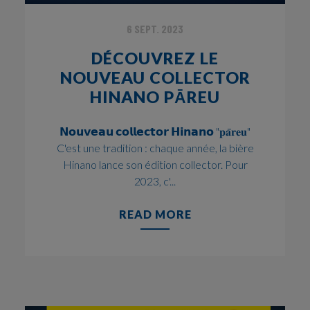
6 SEPT. 2023
DÉCOUVREZ LE
NOUVEAU COLLECTOR
HINANO PĀREU
𝗡𝗼𝘂𝘃𝗲𝗮𝘂 𝗰𝗼𝗹𝗹𝗲𝗰𝘁𝗼𝗿 𝗛𝗶𝗻𝗮𝗻𝗼 "𝐩𝐚̄𝐫𝐞𝐮"
C'est une tradition : chaque année, la bière
Hinano lance son édition collector. Pour
2023, c'...
READ MORE