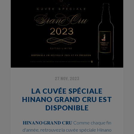
27 NOV. 2023
LA CUVÉE SPÉCIALE
HINANO GRAND CRU EST
DISPONIBLE
𝐇𝐈𝐍𝐀𝐍𝐎 𝐆𝐑𝐀𝐍𝐃 𝐂𝐑𝐔 Comme chaque fin
d'année, retrouvez la cuvée spéciale Hinano