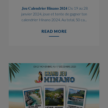
𝐉𝐞𝐮 𝐂𝐚𝐥𝐞𝐧𝐝𝐫𝐢𝐞𝐫 𝐇𝐢𝐧𝐚𝐧𝐨 𝟐𝟎𝟐𝟒 Du 19 au 28
janvier 2024, joue et tente de gagner ton
calendrier Hinano 2024. Au total, 50 ca...
READ MORE