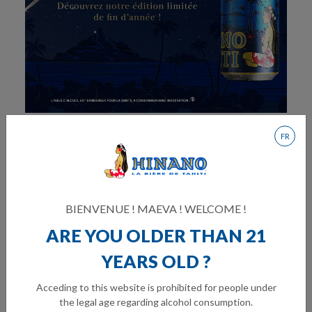
6 DÉC. 2024
FR
NOUVEAU COLLECTOR
HINANO
BIENVENUE ! MAEVA ! WELCOME !
Découvrez notre édition collector de fin
ARE YOU OLDER THAN 21
d'année dès à présent et pour une durée
limitée dans votre point de vente habituel !
YEARS OLD ?
Disponi...
Acceding to this website is prohibited for people under
the legal age regarding alcohol consumption.
READ MORE