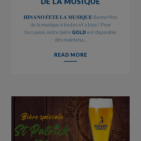
DE LA MUSIQUE
𝐇𝐈𝐍𝐀𝐍𝐎 𝐅𝐄𝐓𝐄 𝐋𝐀 𝐌𝐔𝐒𝐈𝐐𝐔𝐄 Bonne fête
de la musique à toutes et à tous ! Pour
l'occasion, notre bière 𝗚𝗢𝗟𝗗 est disponible
dès maintena...
READ MORE