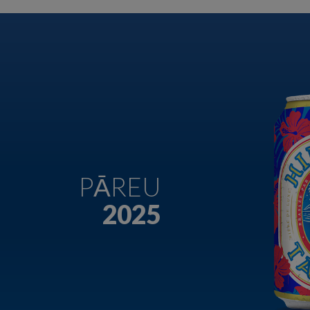
PĀREU
2025