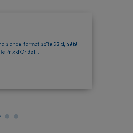
o blonde, format boîte 33 cl, a été
‑Patrick avec Hinano ! Du 16 au
tion venue du Japon, la Hinano
 Prix d’Or de l...
...
le style de bière «...