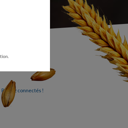
tion.
.. Restez connectés !