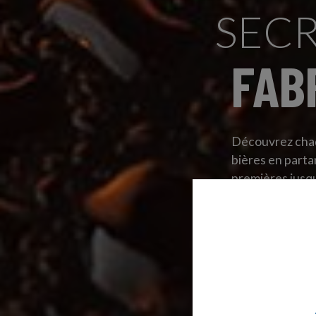
SECR
FAB
Découvrez chaq
bières en parta
premières jusqu'
EN SAVOIR PLUS