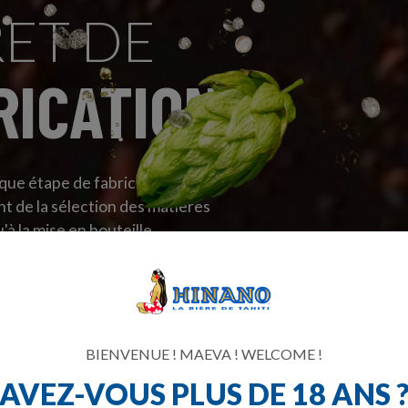
ET DE
RICATION
ue étape de fabrication de nos
nt de la sélection des matières
à la mise en bouteille.
BIENVENUE ! MAEVA ! WELCOME !
AVEZ-VOUS PLUS DE 18 ANS 