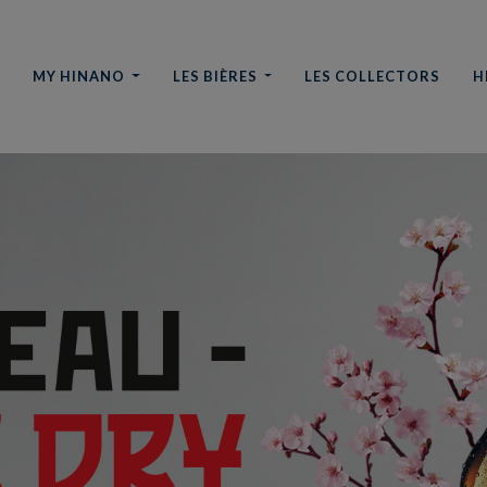
L
MY HINANO
LES BIÈRES
LES COLLECTORS
H
A BIÈRE